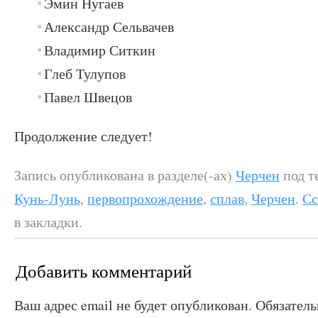
Эмин Нугаев
Александр Сельвачев
Владимир Ситкин
Глеб Тулупов
Павел Швецов
Продолжение следует!
Запись опубликована в разделе(-ах)
Черчен
под т
Кунь-Лунь
,
первопрохождение
,
сплав
,
Черчен
.
Сс
в закладки.
Добавить комментарий
Ваш адрес email не будет опубликован.
Обязател