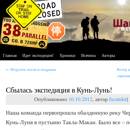
Главная
Идет экспедиция!
Хроники
Всячина
Авторы
←
Морунги, кхели и логдрамы
Вечер в
окончи
Сбылась экспедиция в Кунь-Лунь!
Опубликовано
10.10.2012
, автор
Iscander
|
Наша команда первопрошла обалденную реку Че
Кунь-Луня в пустыню Такла-Макан. Было все – по