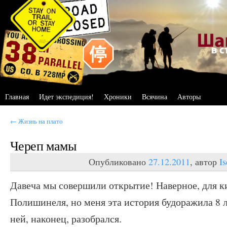
Главная
Идет экспедиция!
Хроники
Всячина
Авторы
←
Жизнь на плато
Череп мамы
Опубликовано
27.12.2011
, автор
I
Давеча мы совершили открытие! Наверное, для ки
Полишинеля, но меня эта история будоражила 8 ле
ней, наконец, разобрался.