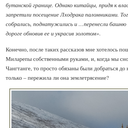
бутанской границе. Однако китайцы, придя к вла
запретили посещение Лходрака паломниками. То
собрались, поднатужились и …перенесли башню 
дороге обновив ее и украсив золотом»
.
Конечно, после таких рассказов мне хотелось п
Миларепы собственными руками, и, когда мы сно
Чангтанге, то просто обязаны были добраться до
только – пережила ли она землетрясение?