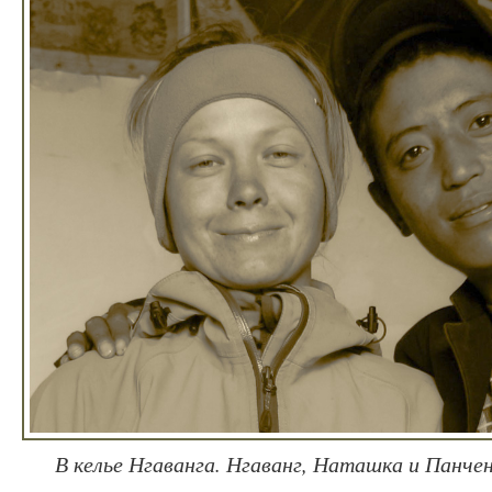
В келье Нгаванга. Нгаванг, Наташка и Панче