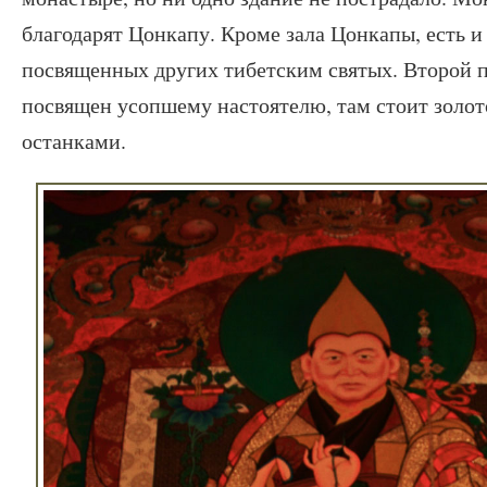
благодарят Цонкапу. Кроме зала Цонкапы, есть и 
посвященных других тибетским святых. Второй п
посвящен усопшему настоятелю, там стоит золото
останками.